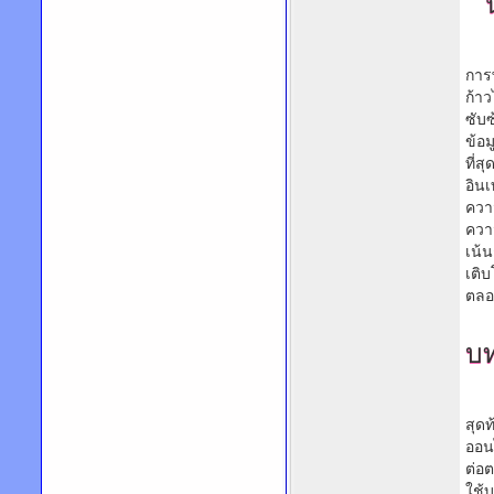
การ
ก้า
ซับ
ข้อ
ที่
อิน
ความ
ความ
เน้
เติบ
ตลอ
บท
สุด
ออน
ต่อ
ใช้บ