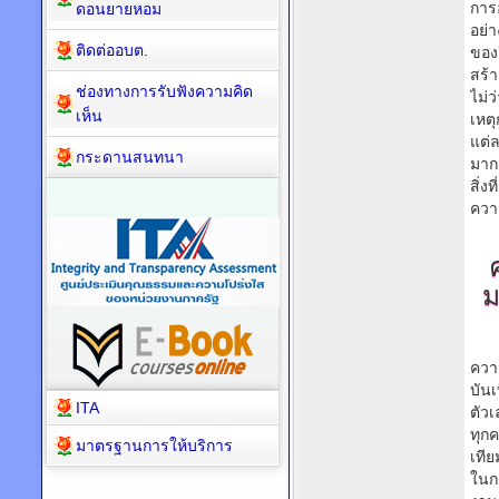
การ
ดอนยายหอม
อย่
ติดต่ออบต.
ของ
สร้า
ช่องทางการรับฟังความคิด
ไม่
เห็น
เหต
แต่
กระดานสนทนา
มาก
สิ่ง
ควา
ม
ควา
บัน
ITA
ตัวเ
ทุก
มาตรฐานการให้บริการ
เที
ในก