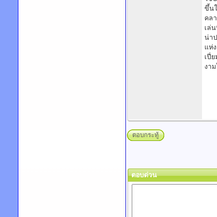
ขึ้
คลา
เล่น
น่าป
แห่ง
เปี่
งามใ
ตอบกระทู้
ตอบด่วน