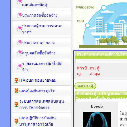
แผนจัดหาพัสดุ
ประกาศจัดซื้อจัดจ้าง
ประกาศผู้ชนะการเสนอ
ราคา
ประกาศราคากลาง
สรุปผลจัดซื้อจัดจ้าง
กระดานสนทนาองค์การบริห
หอม
รายงานผลการจัดซื้อจัด
สารบั
กระทู้
จ้าง
ญ
ล่าสุด
ITA อบต.ดอนยายหอม
ตอบกระทู้
แผนป้องกันการทุจริต
หัวข้อกระทู้ :ปรัชญาแห่งกา
ในการเลือกพื้นที่สร้างสรรค์คว
ระบบสารสนเทศสนับสนุน
bvvcb
การบริหารจัดการ
ในยุ
แผนปฏิบัติการป้องกัน
สัม
บรรเทาสาธารณภัย
ความ