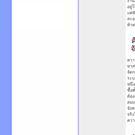
งานภ
อยู่
แต่
สะอ
ท้า
จ
ความ
ทาส
จัด
ระบ
หนึ่
ซื้อ
ต้อ
สมแ
จัง
จริ
ควา