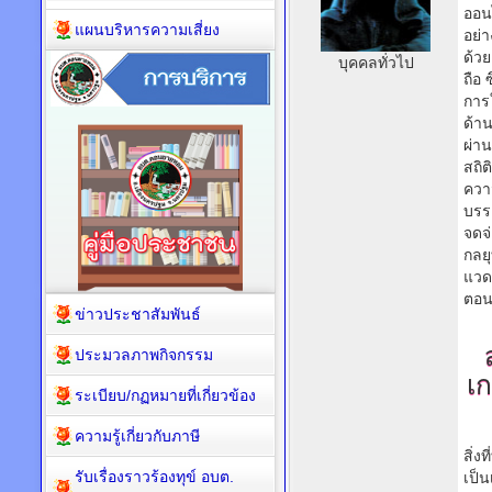
ออน
แผนบริหารความเสี่ยง
อย่า
ด้วย
บุคคลทั่วไป
ถือ 
การ
ด้า
ผ่า
สถิ
ควา
บรร
จดจ
กลย
แวดล
ตอน
ข่าวประชาสัมพันธ์
ประมวลภาพกิจกรรม
เ
ระเบียบ/กฏหมายที่เกี่ยวข้อง
ความรู้เกี่ยวกับภาษี
สิ่ง
รับเรื่องราวร้องทุข์ อบต.
เป็