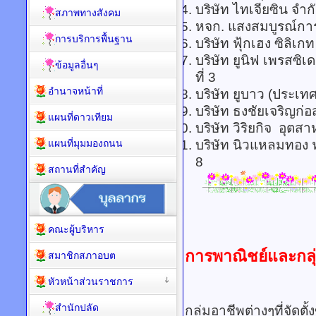
บริษัท ไทเจีย
สภาพทางสังคม
หจก. แสงสมบูร
การบริการพื้นฐาน
บริษัท ฟุ้กเฮง ซ
บริษัท ยูนิฟ เพรสซ
ข้อมูลอื่นๆ
ที่ 3
อำนาจหน้าที่
บริษัท ยูบาว (ป
บริษัท ธงชัยเจริญ
แผนที่ดาวเทียม
บริษัท วิริยกิจ 
แผนที่มุมมองถนน
บริษัท นิวแหลมทอง 
8
สถานที่สำคัญ
คณะผู้บริหาร
การพาณิชย์และกลุ
สมาชิกสภาอบต
หัวหน้าส่วนราชการ
สำนักปลัด
กลุ่มอาชีพต่างๆที่จัด