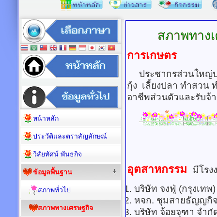
สภาพทางเ
การเกษตร
ประชากรส่วนใหญ่ประ
กุ้ง เลี้ยงปลา ทำสวน 
อาชีพส่วนตัวและรับจ
หน้าหลัก
ประวัติและตราสัญลักษณ์
วิสัยทัศน์ พันธกิจ
อุตสาหกรรม
มีโรง
ข้อมูลพื้นฐาน
บริษัท จงฟู่ (ก
สภาพทั่วไป
หจก. ชุมสายธ
สภาพทางเศรษฐกิจ
บริษัท จ้อยจุ