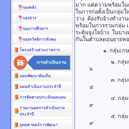
มาก แต่ความพร้อมใ
กองคลัง
ในการก่อตั้งเป็นกลุ่ม
กองช่าง
ว่าง ต้องรับจ้างทำง
พร้อมในการรวมกลุ่ม 
กองการศึกษาฯ
ระตุ้นจูงใจบ้าง ในบางค
กันในตำบลดอนยายหอม มี
กองสวัสดิการสังคม
โครงสร้างส่วนราชการ
๑. กลุ่มเก
๒. กลุ่มเกษตรก
แผนพัฒนาท้องถิ่น
๓. กลุ่มเกษ
แผนดำเนินงานประจำปี
การติดตามประเมินผลแผน
๔. กลุ่มเกษต
รายงานผลการดำเนินงาน
ประจำปี
๕. กลุ่มอาชีพเ
ยุทธศาสตร์การพัฒนา