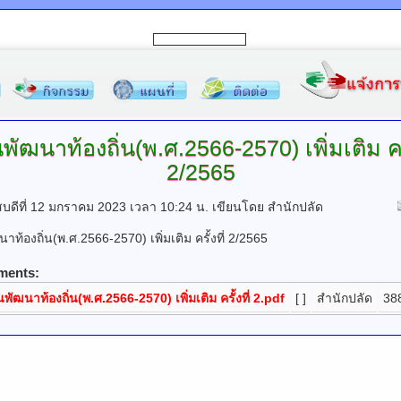
พัฒนาท้องถิ่น(พ.ศ.2566-2570)
เพิ่มเติม คร
2/2565
สบดีที่ 12 มกราคม 2023 เวลา 10:24 น.
เขียนโดย สำนักปลัด
ท้องถิ่น(พ.ศ.2566-2570) เพิ่มเติม ครั้งที่ 2/2565
ments:
พัฒนาท้องถิ่น(พ.ศ.2566-2570) เพิ่มเติม ครั้งที่ 2.pdf
[ ]
สำนักปลัด
38