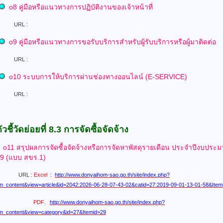
o
8 คู่มือหรือแนวทางการปฏิบัติงานของเจ้าหน้าที่
L :
o
9 คู่มือหรือแนวทางการขอรับบริการสำหรับผู้รับบริการหรือผู้มาติดต่อ
L :
o
10
ระบบการให้บริการผ่านช่องทางออนไลน์ (E-SERVICE)
L :
ัวชี้วัดย่อยที่ 8.3 การจัดซื้อจัดจ้าง
o11 สรุปผลการจัดซื้อจัดจ้างหรือการจัดหาพัสดุรายเดือน
ประจำปีงบประ
9 (แบบ สขร.1)
L :
Excel
:
http://www.donyaihom-sao.go.th/site/index.php?
m_content&view=article&id=2042:2026-06-28-07-43-02&catid=27:2019-09-01-13-01-58&Item
PDF.
http://www.donyaihom-sao.go.th/site/index.php?
m_content&view=category&id=27&Itemid=29