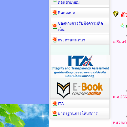
ดอนยายหอม
ติดต่ออบต.
ตั
ช่องทางการรับฟังความคิด
เห็น
กระดานสนทนา
เสริมสร
UR
UR
UR
UR
พ.ศ.25
ITA
UR
มาตรฐานการให้บริการ
หน่วยง