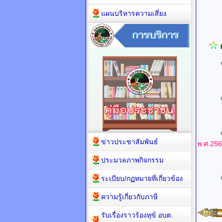
UR
แผนบริหารความเสี่ยง
UR
UR
ข่าวประชาสัมพันธ์
พ.ศ.25
ประมวลภาพกิจกรรม
UR
ระเบียบ/กฏหมายที่เกี่ยวข้อง
ความรู้เกี่ยวกับภาษี
รับเรื่องราวร้องทุข์ อบต.