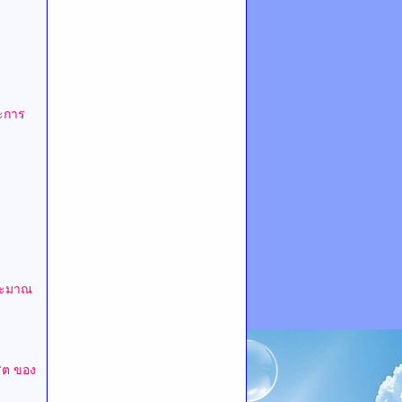
ะการ
ระมาณ
ริต
ของ